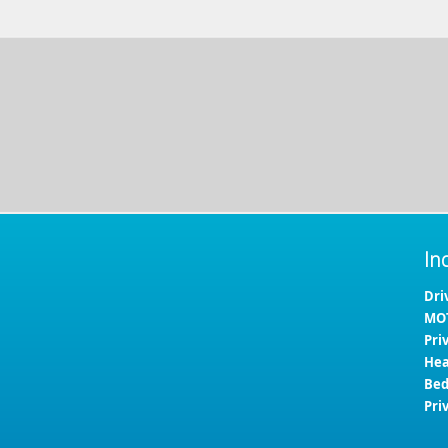
In
Dri
MOT
Pri
Hea
Bed
Pri